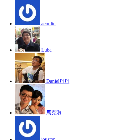
aeonlin
Luba
Daniel丹丹
馬克泡
jouston