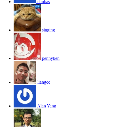
daubas
singing
pennyken
liangcc
Alan Yang