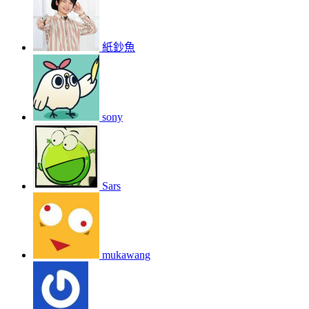
紙鈔魚
sony
Sars
mukawang