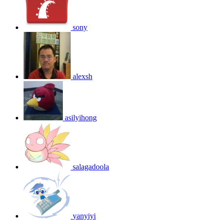
sony
alexsh
asilyihong
salagadoola
yanyiyi