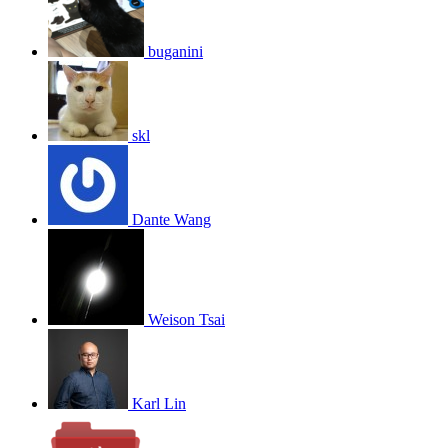
buganini
skl
Dante Wang
Weison Tsai
Karl Lin