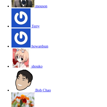
mouson
Terry
howardsun
shouko
Bob Chao