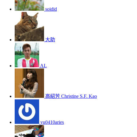
soidid
大助
AL
高紹芳 Christine S.F. Kao
yu0410aries