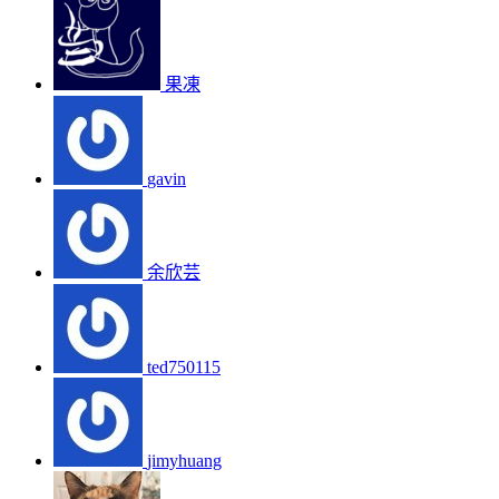
果凍
gavin
余欣芸
ted750115
jimyhuang