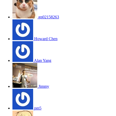
gn02158263
Howard Chen
Alan Yang
Jimmy
pm5