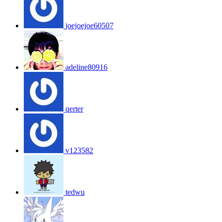
joejoejoe60507
adeline80916
qerter
v123582
tedwu