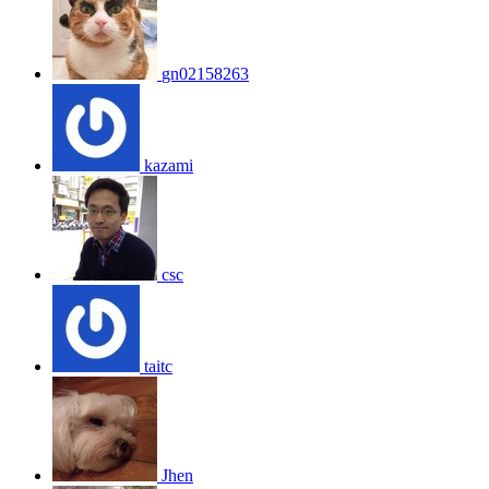
gn02158263
kazami
csc
taitc
Jhen