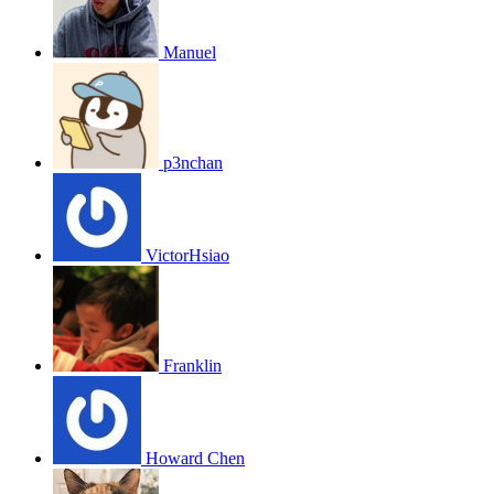
Manuel
p3nchan
VictorHsiao
Franklin
Howard Chen