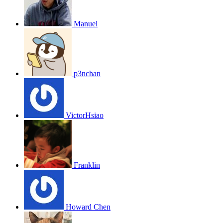
Manuel
p3nchan
VictorHsiao
Franklin
Howard Chen