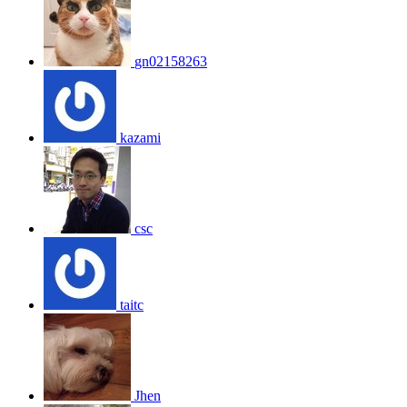
gn02158263
kazami
csc
taitc
Jhen