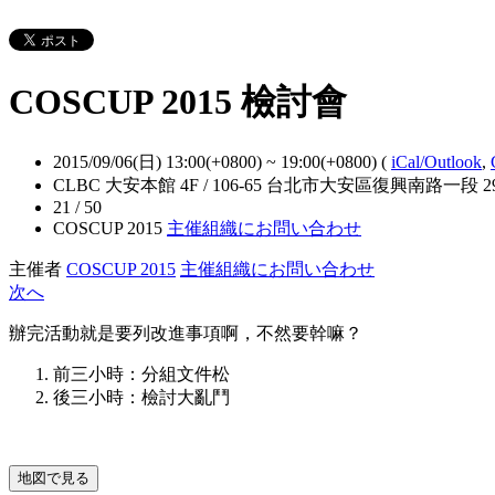
COSCUP 2015 檢討會
2015/09/06(日) 13:00(+0800)
~
19:00(+0800)
(
iCal/Outlook
,
CLBC 大安本館 4F / 106-65 台北市大安區復興南路一段 293
21 / 50
COSCUP 2015
主催組織にお問い合わせ
主催者
COSCUP 2015
主催組織にお問い合わせ
次へ
辦完活動就是要列改進事項啊，不然要幹嘛？
前三小時：分組文件松
後三小時：檢討大亂鬥
地図で見る