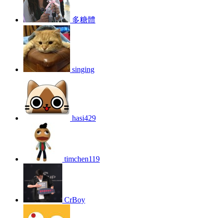
多糖體
singing
hasi429
timchen119
CrBoy