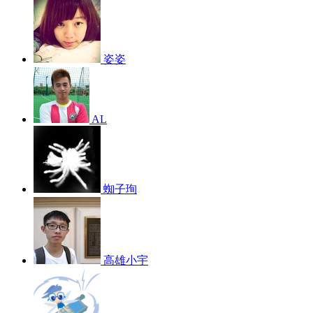
姿姿
AL
蜘子珣
高雄小宇