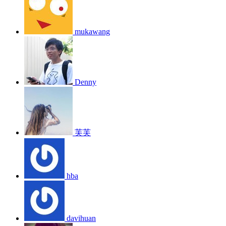
mukawang
Denny
芙芙
hba
davihuan