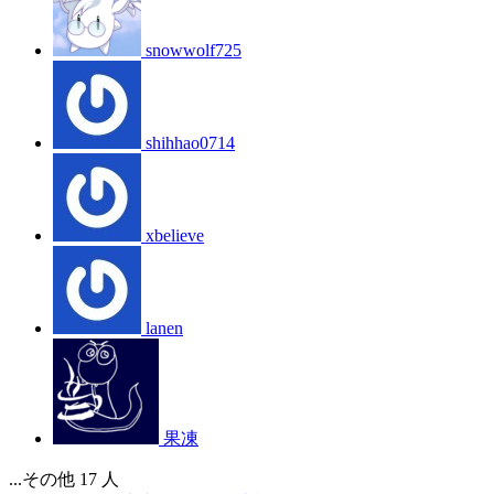
snowwolf725
shihhao0714
xbelieve
lanen
果凍
...その他 17 人