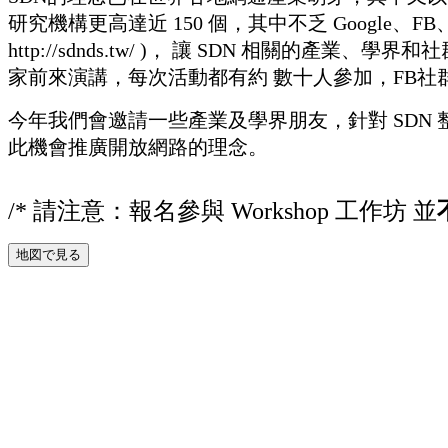
研究機構更高達近 150 個，其中不乏 Google、FB、C
http://sdnds.tw/ )， 讓 SDN 相
家前來演講，每次活動都有約 數十人參加，FB社群
今年我們會邀請一些產業及學界朋友，針對 SDN 
此機會推廣開放網路的理念。
/* 請注意：報名參與 Workshop 工作坊 並
地図で見る