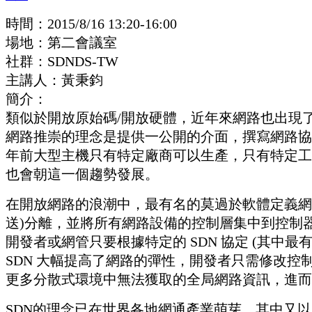
時間：2015/8/16 13:20-16:00
場地：第二會議室
社群：SDNDS-TW
主講人：黃秉鈞
簡介：
類似於開放原始碼/開放硬體，近年來網路也出現
網路推崇的理念是提供一公開的介面，撰寫網路協
年前大型主機只有特定廠商可以生產，只有特定工
也會朝這一個趨勢發展。
在開放網路的浪潮中，最有名的莫過於軟體定義網路 (Sof
送)分離，並將所有網路設備的控制層集中到控制
開發者或網管只要根據特定的 SDN 協定 (其中最
SDN 大幅提高了網路的彈性，開發者只需修改控
更多分散式環境中無法獲取的全局網路資訊，進而
SDN的理念已在世界各地網通產業萌芽，其中又以美國、日