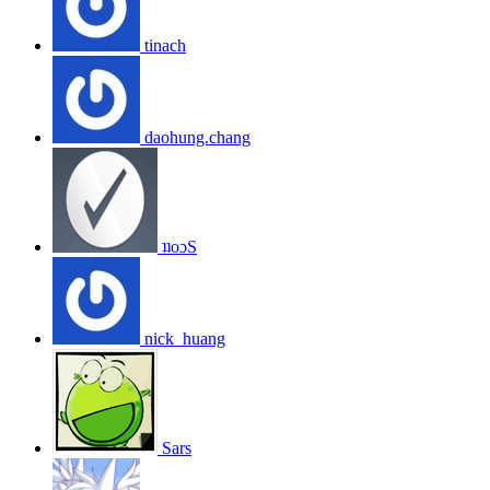
tinach
daohung.chang
ʇʇoɔS
nick_huang
Sars