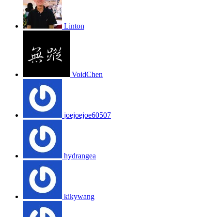
Linton
VoidChen
joejoejoe60507
hydrangea
kikywang