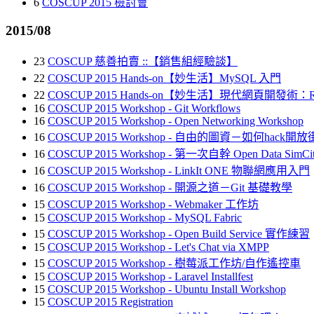
6
COSCUP 2015 檢討會
2015/08
23
COSCUP 慈善拍賣 ::【銷售組經驗談】
22
COSCUP 2015 Hands-on【妙生活】MySQL 入門
22
COSCUP 2015 Hands-on【妙生活】現代網頁開發術：Rea
16
COSCUP 2015 Workshop - Git Workflows
16
COSCUP 2015 Workshop - Open Networking Workshop
16
COSCUP 2015 Workshop - 自由的圖資－如何hack開
16
COSCUP 2015 Workshop - 第一次自幹 Open Data Sim
16
COSCUP 2015 Workshop - LinkIt ONE 物聯網應用入門
16
COSCUP 2015 Workshop - 開源之道－Git 基礎教學
15
COSCUP 2015 Workshop - Webmaker 工作坊
15
COSCUP 2015 Workshop - MySQL Fabric
15
COSCUP 2015 Workshop - Open Build Service 實作練習
15
COSCUP 2015 Workshop - Let's Chat via XMPP
15
COSCUP 2015 Workshop - 樹莓派工作坊/自作遙控車
15
COSCUP 2015 Workshop - Laravel Installfest
15
COSCUP 2015 Workshop - Ubuntu Install Workshop
15
COSCUP 2015 Registration