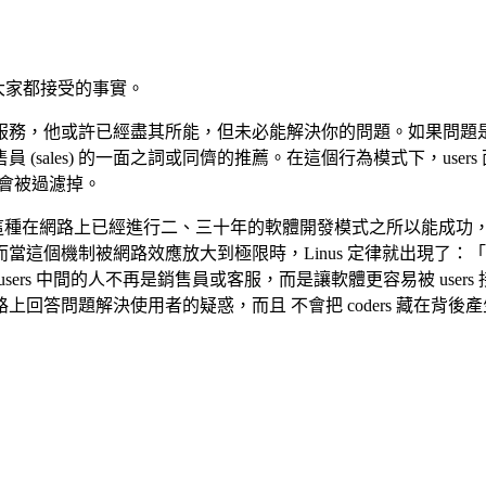
流，是大家都接受的事實。
服務，他或許已經盡其所能，但未必能解決你的問題。如果問題是
ales) 的一面之詞或同儕的推薦。在這個行為模式下，users 
可能會被過濾掉。
熟能詳。這種在網路上已經進行二、三十年的軟體開發模式之所以能成功，有
應放大到極限時，Linus 定律就出現了：「臭蟲難逃眾人法眼」 (With e
s 和 users 中間的人不再是銷售員或客服，而是讓軟體更容易被 user
回答問題解決使用者的疑惑，而且 不會把 coders 藏在背後