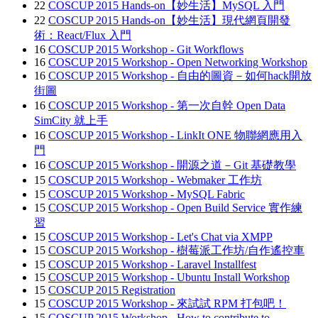
22
COSCUP 2015 Hands-on【妙生活】MySQL 入門
22
COSCUP 2015 Hands-on【妙生活】現代網頁開發
術：React/Flux 入門
16
COSCUP 2015 Workshop - Git Workflows
16
COSCUP 2015 Workshop - Open Networking Workshop
16
COSCUP 2015 Workshop - 自由的圖資－如何hack開放
街圖
16
COSCUP 2015 Workshop - 第一次自幹 Open Data
SimCity 就上手
16
COSCUP 2015 Workshop - LinkIt ONE 物聯網應用入
門
16
COSCUP 2015 Workshop - 開源之道－Git 基礎教學
15
COSCUP 2015 Workshop - Webmaker 工作坊
15
COSCUP 2015 Workshop - MySQL Fabric
15
COSCUP 2015 Workshop - Open Build Service 實作練
習
15
COSCUP 2015 Workshop - Let's Chat via XMPP
15
COSCUP 2015 Workshop - 樹莓派工作坊/自作遙控車
15
COSCUP 2015 Workshop - Laravel Installfest
15
COSCUP 2015 Workshop - Ubuntu Install Workshop
15
COSCUP 2015 Registration
15
COSCUP 2015 Workshop - 來試試 RPM 打包吧！
15
COSCUP 2015 Workshop - How to contribute to