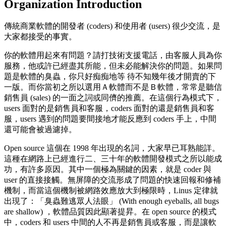
Organization Introduction
傳統商業軟體的開發者 (coders) 和使用者 (users) 很少交流，是
大家都接受的事實。
你的軟體用起來有問題？請打技術支援電話，由客服人員為你
服務，他或許已經盡其所能，但未必能解決你的問題。如果問
題是軟體的臭蟲，你只好痴痴地等 待不知幾年後才開賣的下
一版。而你當初之所以選用Ａ軟體而不是Ｂ軟體，常常是聽信
銷售員 (sales) 的一面之詞或同儕的推薦。在這個行為模式下，
users 面對的是銷售員和客服，coders 面對的還是銷售員和客
服，users 遇到的問題要間接地才能反應到 coders 手上，中間
還可能會被過濾掉。
Open source 這個在 1998 年出現的名詞，大家早已耳熟能詳。
這種在網路上已經進行二、三十年的軟體開發模式之所以能成
功，有許多原因。其中一個極為關鍵的因素，就是 coder 與
user 的直接接觸。無屏障的交流形成了問題的快速回報和修補
機制，而當這個機制被網路效應放大到極限時，Linus 定律就
出現了：「臭蟲難逃眾人法眼」 (With enough eyeballs, all bugs
are shallow) ，軟體品質因此顯著提昇。在 open source 的模式
中，coders 和 users 中間的人不再是銷售員或客服，而是讓軟